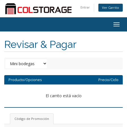
Entrar
Ver Carrito
Togg
navig
Revisar & Pagar
Producto/Opciones
Precio/Ciclo
El carrito está vacío
Código de Promoción